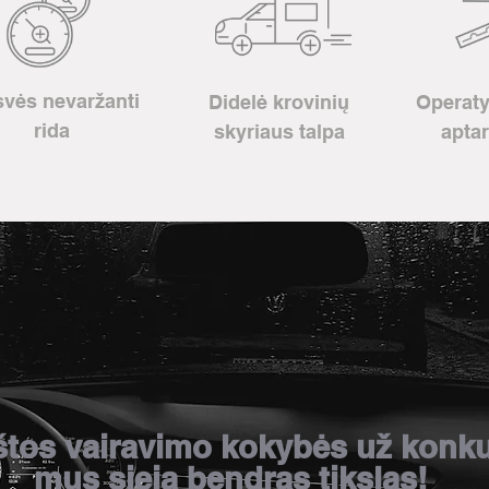
svės nevaržanti
Didelė krovinių
Operaty
rida
skyriaus talpa
apta
štos vairavimo kokybės už konku
mus sieja bendras tikslas!