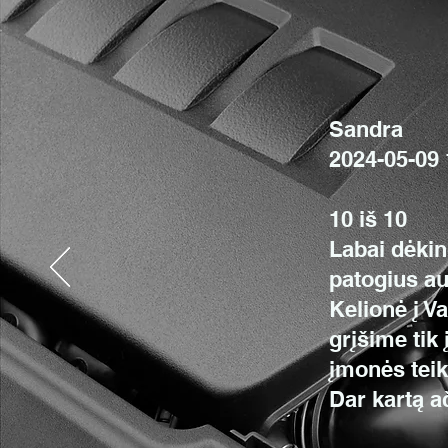
Sandra
2024-05-09 
10 iš 10
Labai dėkin
patogius a
Kelionė į V
grįšime tik
įmonės tei
Dar kartą a