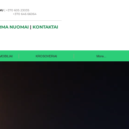
NU
|
+370 605 23035
6 66064
RMA NUOMAI
|
KONTAKTAI
MOBILIAI
KROSOVERIAI
More...