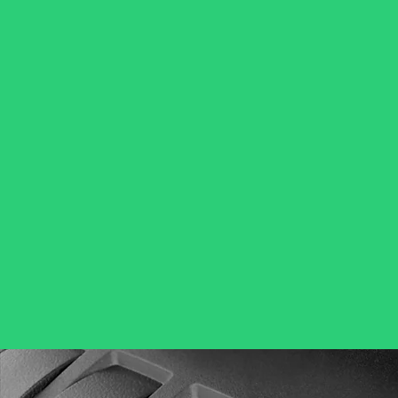
Automobi
Kokybiški lengvieji automobiliai
ekonomiškos kelionės l