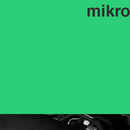
liai
mikro
 - lengvos ir
ink.