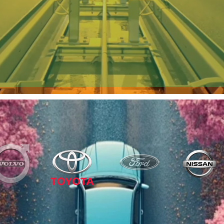
UTOLIE
OBILIS PAGAL JŪSŲ P