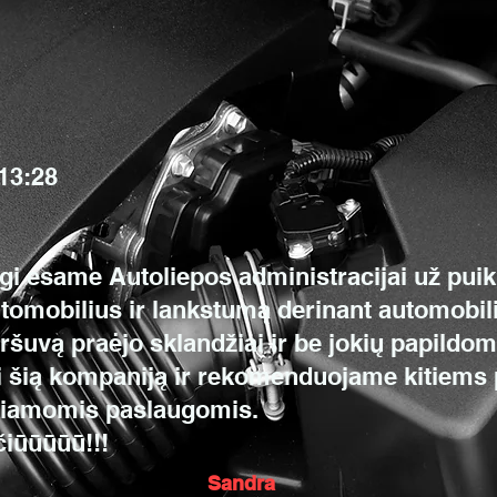
13:28
gi esame Autoliepos administracijai už pui
utomobilius ir lankstumą derinant automobi
aršuvą praėjo sklandžiai ir be jokių papildom
 į šią kompaniją ir rekomenduojame kitiems 
kiamomis paslaugomis.
čiūūūūū!!!
Sandra