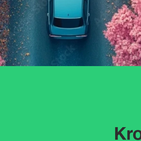
ji
Kro