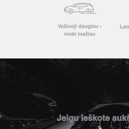
Važiuoji daugiau -
Lai
moki mažiau
Jeigu ieškote auk