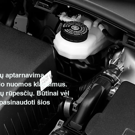
kų aptarnavimą,
lio nuomos klausimus.
ų rūpesčių. Būtinai vėl
pasinaudoti šios