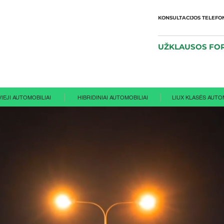
KONSULTACIJOS TELEFO
+370 64
UŽKLAUSOS FO
IEJI AUTOMOBILIAI
HIBRIDINIAI AUTOMOBILIAI
LIUX KLASĖS AUTO