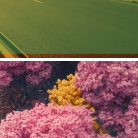
PA
OREIKĮ