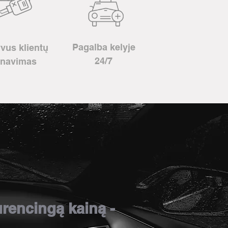
Pagalba kelyje
vus klientų
24/7
rnavimas
rencingą kainą -