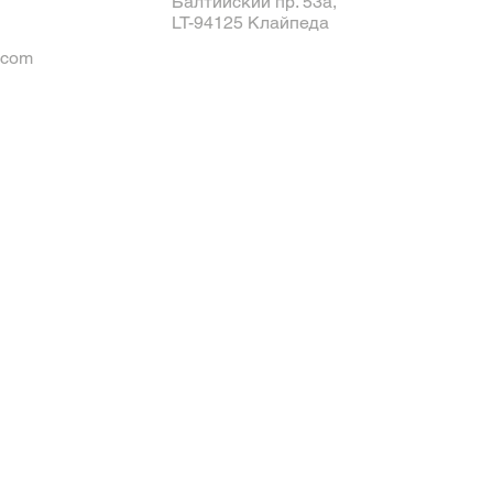
Балтийский пр. 53а,
LT-94125 Клайпеда
.com