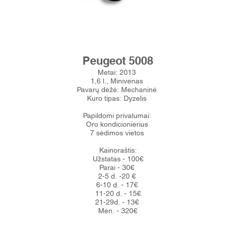
Peugeot 5008
Metai: 2013
1,6 l., Minivenas
Pavarų dėžė: Mechaninė
Kuro tipas: Dyzelis
Papildomi privalumai:
Oro kondicionierius
7 sėdimos vietos
Kainoraštis:
Užstatas - 100€
Parai - 30€
2-5 d. -20 €
6-10 d. - 17€
11-20 d. - 15€
21-29d. - 13€
Mėn. - 320€