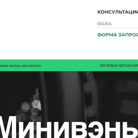
КОНСУЛЬТАЦИИ
| +
66064
ФОРМА ЗАПРОС
ловия аpeнды автомобиля
ЛЕГКОВЫЕ АВТОМОБИ
Минивэн