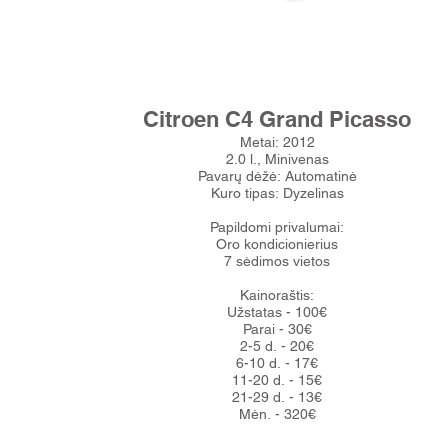
Citroen C4 Grand Picasso
Metai: 2012
2.0 l., Minivenas
Pavarų dėžė: Automatinė
Kuro tipas: Dyzelinas
Papildomi privalumai:
Oro kondicionierius
7 sėdimos vietos
Kainoraštis:
Užstatas - 100€
Parai - 30€
2-5 d. - 20€
6-10 d. - 17€
11-20 d. - 15€
21-29 d. - 13€
Mėn. - 320€